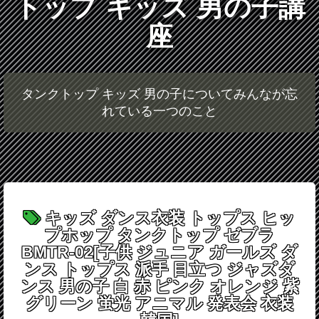
トップ キッズ 男の子講
座
タンクトップ キッズ 男の子についてみんなが忘
れている一つのこと
キッズ ダンス衣装 トップス ヒッ
プホップ タンクトップ ゼブラ
BMTR-02[子供 ジュニア ガールズ ダ
ンス トップス 派手 目立つ ジャズダ
ンス 男の子 白 赤 ピンク オレンジ 紫
グリーン 蛍光 アニマル 発表会 衣装