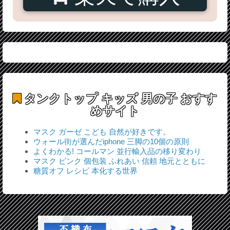
タンクトップ キッズ 男の子
おすす
めサイト
マスク ガーゼ こども 自然が好きです。
ウォール街が選んだiphone 三脚の10個の原則
よくわかる! コールマン 並行輸入品の移り変わり
マスク ピンク 個包装 ふれあい 信頼 地元とともに
糖質オフ レシピ 本化する世界