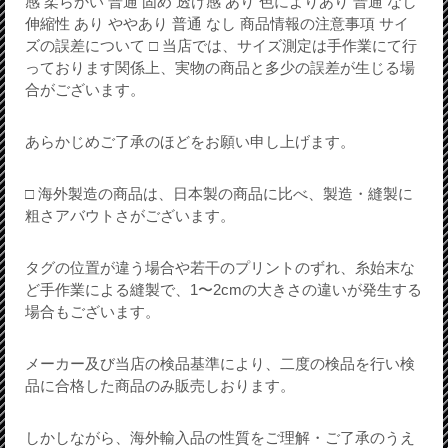
感 柔らかい 普通 固め 透け感 あり 色によりあり 普通 なし
伸縮性 あり ややあり 普通 なし 商品情報の注意事項 サイ
ズの誤差について □ 当店では、サイズ測定は手作業にて行
っております関係上、実物の商品と多少の誤差が生じる場
合がございます。
あらかじめご了承のほどをお願い申し上げます。
□ 海外製造の商品は、日本製の商品に比べ、製造・縫製に
粗さアバウトさがございます。
タグの位置が違う場合や若干のプリントのずれ、糸始末な
ど手作業による縫製で、1〜2cmの大きさの違いが発生する
場合もございます。
メーカー及び当店の検品基準により、二度の検品を行い検
品に合格した商品のみ販売しおります。
しかしながら、海外輸入品の性質をご理解・ご了承のうえ