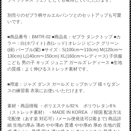
別売りのゼブラ柄サルエルパンツとのセットアップも可愛
いです。
■商品番号：BMTR-02 ■商品名：ゼブラ タンクトップ ■カ
ラー：白(ホワイト) 赤(レッド) オレンジ ピンク グリーン
(緑) パープル(紫) ■サイズ：S(100cm〜110cm) M(120cm〜
130cm) L(140cm〜150cm) XL(160cm〜レディース) 子供服
こども 男の子 キッズ ジュニア ガールズ レディース ■生地
の質感：よく伸びるストレッチ素材です。
■用途：ジャズ ダンス ガールズ ヒップホップ 様々なダン
スの練習着 衣装にお使いいただけます。
素材・商品情報 ・ポリエステル92％ ポリウレタン8％
（ストレッチ素材） ・MADE IN KOREA / 韓国 配送方法
宅配便（あす楽 対応可）/メール便発送可(2着まで) 商品詳
細 生地の厚み 薄め やや薄め 普通 やや厚め 厚め 生地の質