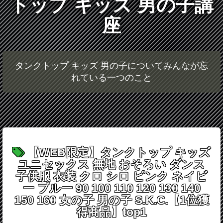
トップ キッズ 男の子講
座
タンクトップ キッズ 男の子についてみんなが忘
れている一つのこと
【WEB限定】タンクトップ キッズ
ユニセックス 無地 おそろい ダンス
子供服 衣装 クロ シロ ピンク ネイビ
ー ブルー 90 100 110 120 130 140
150 160 女の子 男の子 S.K.C.【1位獲
得商品】top1