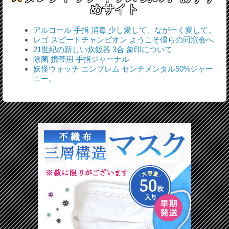
めサイト
アルコール 手指 消毒 少し愛して、ながーく愛して。
レゴ スピードチャンピオン ようこそ僕らの同窓会へ
21世紀の新しい炊飯器 3合 象印について
除菌 携帯用 手指ジャーナル
妖怪ウォッチ エンブレム センチメンタル50%ジャー
ニー。